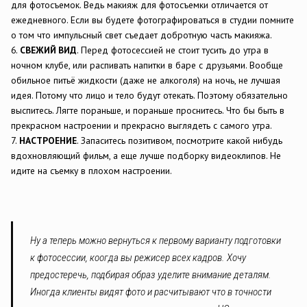
для фотосъемок. Ведь макияж для фотосъемки отличается от
ежедневного. Если вы будете фотографироваться в студии помните
о том что импульсный свет съедает добротную часть макияжа.
6.
СВЕЖИЙ ВИД
. Перед фотосессией не стоит тусить до утра в
ночном клубе, или распивать напитки в баре с друзьями. Вообще
обильное питьё жидкости (даже не алкоголя) на ночь, не лучшая
идея. Потому что лицо и тело будут отекать. Поэтому обязательно
выспитесь. Лягте пораньше, и пораньше проснитесь. Что бы быть в
прекрасном настроении и прекрасно выглядеть с самого утра.
7.
НАСТРОЕНИЕ
. Запаситесь позитивом, посмотрите какой нибудь
вдохновляющий фильм, а еще лучше подборку видеоклипов. Не
идите на съемку в плохом настроении.
Ну а теперь можно вернуться к первому варианту подготовки
к фотосессии, коогда вы режисер всех кадров. Хочу
предостеречь, подбирая образ уделите внимание деталям.
Иногда клиенты видят фото и расчитывают что в точности