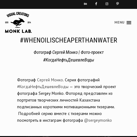
MENU
Skip
to
#WHENOILISCHEAPERTHANWATER
content
Фотограф Сергей Монко | Фото-проект
#КогдаНефтьДешевлеВоды
Фотограф
Сергей Монко
. Серия фотографий
#КогдаНефтьДешевлеВоды
— это творческий проект
фотографа Sergey Monko. Фоторяд представлен из
портретов творческих личностей Казахстана
подписанных короткими мотивационными тизерами.
Подробней серию вместе с тизерами можно
посмотреть в инстаграм фотографа
@sergeymonko